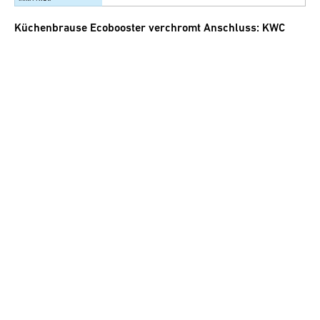
Küchenbrause Ecobooster verchromt Anschluss: KWC
neu
62.00
CHF
inkl. MwSt.