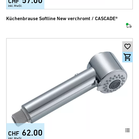
57.00
CHF
inkl. MwSt.
Küchenbrause Softline New verchromt / CASCADE®
62.00
CHF
inkl. MwSt.