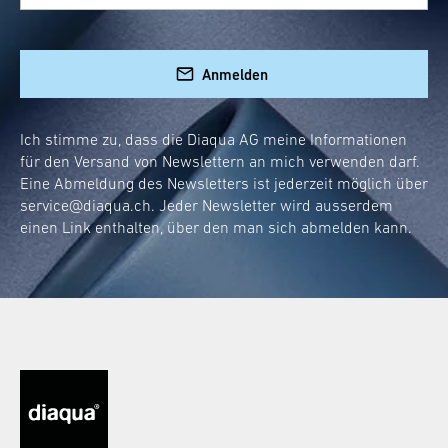
Ein guter Schminkspiegel bietet eine
Vergrösserung, die kleine Details gross
herausbringt, ohne zu verzerren. Wir
Anmelden
zwischen 3x
empfehlen eine Vergrösserung
und 5x
, um den idealen Kompromiss zwischen
Ich stimme zu, dass die Diaqua AG meine Informationen
Übersicht und Detailgenauigkeit zu erreichen.
für den Versand von Newslettern an mich verwenden darf.
Eine Abmeldung des Newsletters ist jederzeit möglich über
Wie gross sollte dein Schminkspiegel sein?
service@diaqua.ch
. Jeder Newsletter wird ausserdem
einen Link enthalten, über den man sich abmelden kann.
Die Grösse deines Schminkspiegels hängt von
persönlichen Bedarf
deinem
ab. Für den
vollständigen Überblick solltest du einen
Spiegel wählen, der mindestens so breit wie
dein Gesicht ist. Unsere Modelle bieten
verschiedene Grössenoptionen an, damit du
den perfekten Partner für deine Beauty-
Sessions findest.